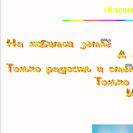
(#лео