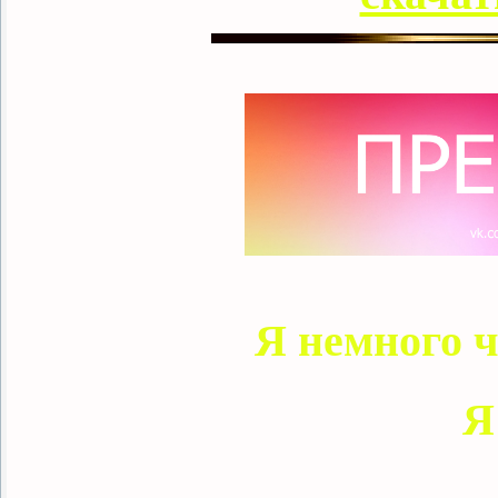
Я немного ч
Я родился 
К облака