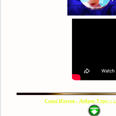
Саша Изотов - Доброе Утро :: 