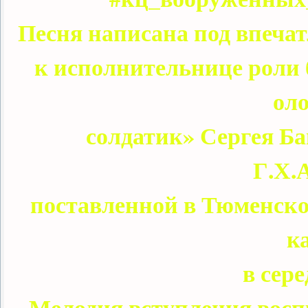
Песня написана под впеча
к исполнительнице роли 
ол
солдатик» Сергея Ба
Г.Х.
поставленной в Тюменск
к
в сере
Мелодия вступления воспр