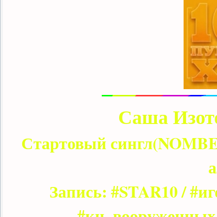
Саша Изото
Стартовый сингл(NOMBE
а
Запись: #STAR10 / #и
#кц_вооруженных_